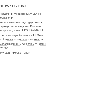
OURNALIST.KG
е кадам» III Медиафоруму Баткен
болуп өттү
андагы медианы өнүктүрүү: кечээ,
а эртеӊ» темасындагы «Ийгиликке
II Медиафорумунун ПРОГРАММАСЫ
ттер» коомдук бирикмеси IFEXтин
на Жылдык жыйындарына катышты
мессенжеринин медиалар үчүн жаңы
үктөрү
олундагы «Ноокат таңы»