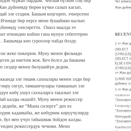
ойдон чуркап бардым.
Фильм бүткөн соӊ бир
Чет өлкөг
Жан дүйнөмдү бирөө күчкө салып кагып,
Жан дүйнө
дай эле сездим. Башым кеӊгиреп, эчнерсени
. Ичимде бир нерсе мени бушайман кылып
үйнөмдү ээнсиретти.
Ошол маалда эч
RECEN
кыт өткөндөн кийин гана мунун себептерин
Башымда көп суроолор пайда болду.
1
on
Жан д
(SELECT
гон жеке пикирим. Муну менен фильмди
(CHR(113)|
(SELECT (
деген да ниетим жок. Кеч болсо да башыма
ELSE 0 END)
үп сиздер менен бөлүшөйүн дедим.
(CHR(113)
on
Жан дүй
кканда эле төшөк сахналары менен элди бир
1) AND 91
дүйнөнү ээ
үлөрү сөгүп, тамшанчулары тамшанып эле
1
on
Жан д
дүн көбү ушул сахналарга такалып эле
rusakovvv
бай калды окшойт. Муну менен режиссер
“Ээнсиреге
 дедиби, же “Мына силерге” деп өз
Fenderidg
“Ээнсиреге
үрөк кадамыбы, же көбүрөөк көрүүчүлөрдү
Henryguatt
и, бул мен үчүн табышмак бойдон калды.
“Ээнсиреге
Эгендин режиссердук чечими. Мени
RainMachi