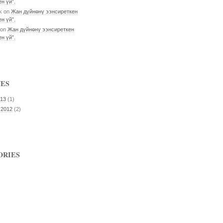
н үй”.
k
on
Жан дүйнөнү ээнсиреткен
н үй”.
on
Жан дүйнөнү ээнсиреткен
н үй”.
VES
013
(1)
 2012
(2)
ORIES