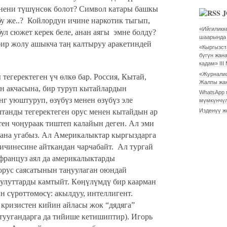
мнени түшүнсөк болот? Символ катары башкы
J
у же..?
Койлордун ичине наркотик тыгып,
«Ийгиликк
бул сюжет керек беле, анан аягы
эмне болду?
шаарында 
бир жолу ашыкча таӊ калтыруу аракетиндей
«Кыргызст
бүгүн жан
кадам» I
«Журналис
егеректеген үч өлкө бар. Россия, Кытай,
Жалпы жа
н акчасына, бир туруп кытайлардын
WhatsApp 
нг уюштуруп, өзүбүз менен өзүбүз эле
мүмкүнчүл
Изденүү ж
танды тегеректеген орус менен кытайдын ар
тен чоӊураак тиштеп калайын деген. Ал эми
гана угабыз. Ал Америкалыктар кыргыздарга
кичинесине айткандан чарчабайт.
Ал тургай
француз аял да америкалыктарды
 орус саясатынын таӊуулаган оюндай
 улуттарды камтыйт. Көӊүлүмдү бир каарман
н сүрөттөмөсү: акылдуу, интеллигент.
кризистен кийин айласы жок “дядяга”
туугандарга да тийише кетишиптир). Игорь