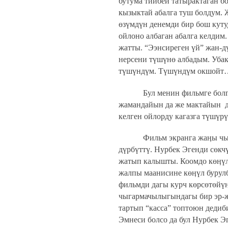
бутума тийбей татырактаган б
кызыктай абалга туш болдум. 
өзүмдүн денемди бир бош куту
ойлоно албаган абалга келдим
жатты. “Ээнсиреген үй” жан-д
нерсени түшүнө албадым. Уба
түшүндүм. Түшүндүм окшойт… 
Бул менин фильмге бол
жамандайын да же мактайын
келген ойлорду кагазга түшүр
Фильм экранга жаӊы чы
дүрбүттү. Нурбек Эгенди сөкч
жатып калышты. Коомдо көӊүл
жалпы маанисине көӊүл бурул
фильмди дагы курч көрсөтөйүн
чыгармачылыгындагы бир эр-ж
тартып “касса” топтоюн дедиб
Эмнеси болсо да бул Нурбек 