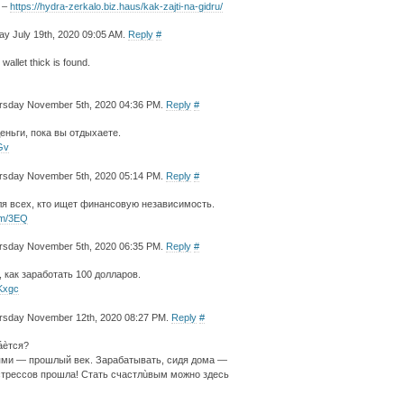
а –
https://hydra-zerkalo.biz.haus/kak-zajti-na-gidru/
ay July 19th, 2020 09:05 AM.
Reply
#
allet thick is found.
ursday November 5th, 2020 04:36 PM.
Reply
#
еньги, пока вы отдыхаете.
IGv
ursday November 5th, 2020 05:14 PM.
Reply
#
ля всех, кто ищет финансовую независимость.
com/3EQ
ursday November 5th, 2020 06:35 PM.
Reply
#
, как заработать 100 долларов.
mKxgc
ursday November 12th, 2020 08:27 PM.
Reply
#
áèтся?
ями — прошлый веκ. Зарабатывать, сидя дома —
 стрессов прошла! Стать счастлùвым можно здесь