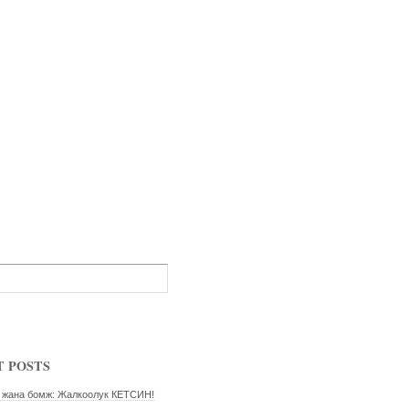
 POSTS
 жана бомж: Жалкоолук КЕТСИН!