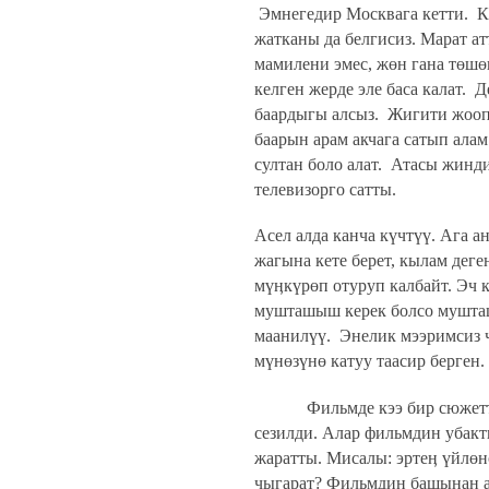
Эмнегедир Москвага кетти.
К
жатканы да белгисиз. Марат а
мамилени эмес, жөн гана төш
келген жерде эле баса калат.
Д
баардыгы алсыз.
Жигити жоопк
баарын арам акчага сатып алам
султан боло алат.
Атасы жинди 
телевизорго сатты.
Асел алда канча күчтүү. Ага а
жагына кете берет, кылам деге
мүӊкүрөп отуруп калбайт. Эч к
мушташыш керек болсо мушташ
маанилүү.
Энелик мээримсиз ч
мүнөзүнө катуу таасир берген.
Фильмде кээ бир сюжетт
сезилди. Алар фильмдин убакт
жаратты. Мисалы: эртеӊ үйлөн
чыгарат? Фильмдин башынан ая