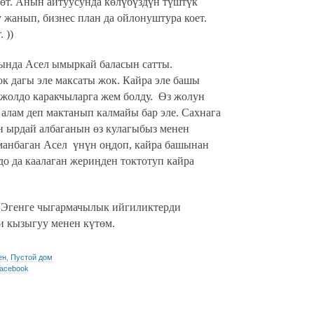
өт. Анын айтуусунда көлүбүздүн түштүк
 жанып, бизнес план да ойлонуштура коет.
 ))
нда Асел ымыркай баласын сатты.
ок дагы эле максаты жок. Кайра эле башы
 жолдо каракчыларга жем болду.
Өз жолун
 алам деп мактанып калмайы бар эле. Сахнага
н ырдай албаганын өз кулагыбыз менен
йманбаган Асел
үнүн оӊдоп, кайра башынан
о да каалаган жериӊден токтотуп кайра
 Эгенге чыгармачылык ийгиликтерди
 кызыгуу менен күтөм.
ен
,
Пустой дом
acebook