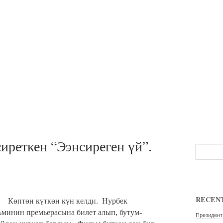
иреткен “Ээнсиреген үй”.
RECENT
Көптөн күткөн күн келди.
Нурбек
ьминин премьерасына билет алып, бутум-
Президент