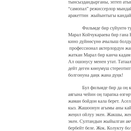
тынсыздандырганы, эптеп атын
“самопал” режиссерлор мындай
аракеттин
жыйынтыгы кандай 
Фильмде бир сүйүнтө т
Марал Койчукараева бир гана 
кино дүйнөсүнө ачылыш болду
профессионал актерлордун ж
жаткан Марал бир канча кадам
Ал ошонусу менен утат. Татаа
дейт деген көнүмүш стереотип
болгонуна даӊк жана дүӊк!
Бул фильмде бир да оӊ 
аягына чейин оӊ тарапка өзгөр
жаман бойдон кала берет. Асе
кыз. Жашоонун агымы аны кайд
жеӊил ойлуу экен. Жакшы, же
экен. Султандын жыйылган ак
бербейт беле. Жок. Колукту бол