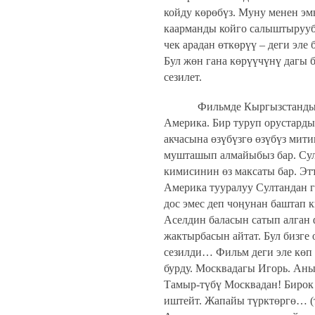
койду көрөбүз. Муну менен э
каарманды койго салыштырууб
чек арадан өткөрүү – деги эле 
Бул жөн гана көрүүчүнү дагы 
сезилет.
Фильмде Кыргызстанды т
Америка. Бир туруп орустарды
акчасына өзүбүзгө өзүбүз мити
мушташып алмайыбыз бар. Сул
кимисинин өз максаты бар. Эт
Америка тууралуу Султандан 
дос эмес деп чоӊунан баштап 
Аселдин баласын сатып алган 
жактырбасын айтат. Бул бизге
сезилди… Фильм деги эле көп
бурду. Москвадагы Игорь. Аны
Тамыр-түбү Москвадан! Бирок 
иштейт. Жапайы түрктөргө… (