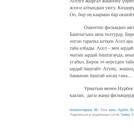
Аселге жыргал жашоону үйрөт
жээги алтындын уюгу. Көздөрү
Оо, бир оӊ каарман бар окшойт.
Ошентип фильмдин аягы
Баштыгына акча толтурду. Бир
оогон тарапка кеткен Асел ара
таба албады. Асел – мен ырдай
чыгып ырдай баштаганда, аны
угабыз. Бирок эч нерседен та
ырдай баштайт. Аттиӊ,
жашоод
башынан баштай алсаӊ гана…
Урматым менен Нурбек
каалап,
дагы жаӊы фильмдерди
Комментариев: 98
• Теги:
кино
,
Нурбек Эг
Поделиться в социальных сетях
Twitter
,
F