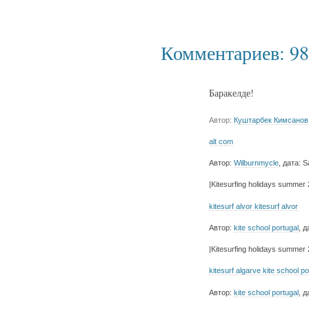
Комментариев: 98
Баракелде!
Автор:
Куштарбек Кимсанов
alt com
Автор:
Wilburnmycle
, дата: S
|Kitesurfing holidays summer 2
kitesurf alvor kitesurf alvor
Автор:
kite school portugal
, 
|Kitesurfing holidays summer 2
kitesurf algarve kite school po
Автор:
kite school portugal
, 