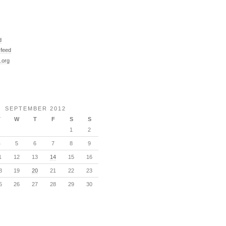
d
feed
.org
SEPTEMBER 2012
T
W
T
F
S
S
1
2
4
5
6
7
8
9
1
12
13
14
15
16
8
19
20
21
22
23
5
26
27
28
29
30