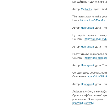
как зайти на гидру с айфон
Автор:
Michaelnit
, дата: Sund
The fastest way to make your w
Link –
https://cli.co/uEvvIGv
Автор:
Henryguatt
, дата: Th
Пусть робот принесет вам д
Ссылка –
https://cli.co/uEvv
Автор:
Henryguatt
, дата: Th
Робот-это лучший способ д
Ссылка –
https://goo-gl.ru.
Автор:
Henryguatt
, дата: Th
Сегодня даже ребенок знает
Ссылка – –
https://bit.ly/2U
Автор:
Henryguatt
, дата: Th
Любµшь фýтбол, a жèнá рýг
Сµдеть в офùсе целымù дн
реальность! Эра клерков µ
https://bit.ly/2Ixcf7j