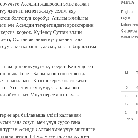
META
өрүүчүгө Аселдин жашоодон эмне каалап
ттуу жигити менен жылуу сезим, аяр
Register
өктөш болгонун көрөбүз. Анысы ылайыгы
Log in
еги эле Аселдин тегерегиндеги эркектердин
Entries fee
Comments 
ерсиз, коркок. Күйөөсү Султан элдин
WordPress
 дейт, Султан акчанын күчү менен гана
сууга көз каранды, алсыз, кызын бир плазма
нын жеӊил ойлуулугу күч берет. Кетем деген
M
нин кыла берет. Башына оор иш түшсө да,
ачан ыйлабайт. Качыш керек болсо качат,
ат. Асел үчүн күнүмдүк гана жашоо
3
оӊойгон кыз. Ушул нерсе анын кулк-
10
1
17
1
24
2
ер өз ара байланыша албай калгандай
Jan »
ысын гана созуп, мен үчүн суроо гана
ө турган Аселди Султан эмне үчүн митингге
гына чейин 3-4 жолу ээн талаада жүргөн