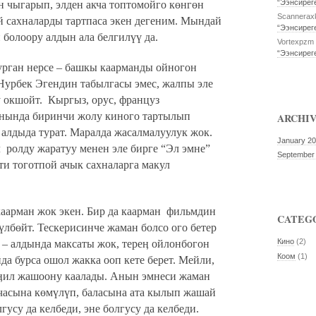
“Ээнсиреге
 чыгарып, элден акча топтомойго көнгөн
Scannerax
 сахналарды тартпаса экен дегеним. Мындай
“Ээнсиреге
болоору алдын ала белгилүү да.
Vortexpzm
“Ээнсиреге
урган нерсе – башкы каарманды ойногон
Нурбек Эгендин табылгасы эмес, жалпы эле
 окшойт.
Кыргыз, орус, француз
анында биринчи жолу киного тартылып
ARCHI
 алдыда турат. Маралда жасалмалуулук жок.
January 2
л
ролду жаратуу менен эле бирге “Эл эмне”
September
ти тоготпой ачык сахналарга макул
каарман жок экен. Бир да каарман
фильмдин
CATEG
үлбөйт. Тескерисинче жаман болсо ого бетер
Кино
(2)
л – алдында максаты жок, тереӊ ойлонбогон
Коом
(1)
а бурса ошол жакка ооп кете берет. Мейли,
ӊил жашоону каалады. Анын эмнеси жаман
часына көмүлүп, баласына ата кылып жашай
гусу да келбеди, эне болгусу да келбеди.