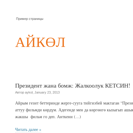
Пример страницы
АЙКӨЛ
Президент жана бомж: Жалкоолук КЕТСИН!
Автор aykol, January 23, 2013
Айрым гезит беттеринде жерге-сууга тийгизбей мактаган “През
аттуу фильмди көрдүм. Адегенде мен да көргөнгө кызыгып ашы
жакшы фильм го деп. Анткени (…)
Читать далее »